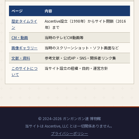
ページ
内容
歴史タイムライ
Ascentive設立（1998年）からサイト閉鎖（2016
ン
年）まで
CM・動画
当時のテレビCM動画等
画像ギャラリー
当時のスクリーンショット・ソフト画面など
文献・資料
参考文献・公式HP・SNS・関係者リンク集
このサイトにつ
当サイト設立の経緯・目的・運営方針
いて
© 2024–2026 ガンガンガン速 博物館
当サイトは Ascentive, LLC とは一切関係ありません。
プライバシーポリシー