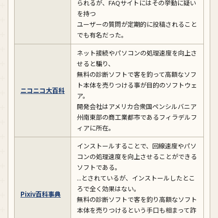
られるが、FAQサイトにはその挙動に疑い
を持つ
ユーザーの質問が定期的に投稿されること
でも有名だった。
ネット接続やパソコンの処理速度を向上さ
せると騙り、
無料の診断ソフトで客を釣って高額なソフ
ト本体を売りつける事が目的のソフトウェ
ニコニコ大百科
ア。
開発会社はアメリカ合衆国ペンシルバニア
州南東部の商工業都市であるフィラデルフ
ィアに所在。
インストールすることで、回線速度やパソ
コンの処理速度を向上させることができる
ソフトである。
...とされているが、インストールしたとこ
ろで全く効果はない。
Pixiv百科事典
無料の診断ソフトで客を釣り高額なソフト
本体を売りつけるという手口も相まって詐