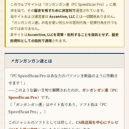
このウェブサイトは「ガンガンガン速（PC SpeedScan Pro）」に焦
点を当て、その
歴史を残すために非営利で
運営されています。
当サイトおよび運営者は
Ascentive, LLC
とは一切関係ありません。
「ガンガンガン速」の名を使い何らかの営利行為・犯罪行為を行うも
のではありません。
本サイトは
Ascentive, LLCを賞賛・批判することを目的とせず、歴史
的資料としての目的で運用
されます。
📌
ガンガンガン速とは
「PC SpeedScan Pro はあなたのパソコンを新品のように作動さ
せます！」
——このような謳い文句で展開されたのが、
ガンガンガン速（PC
SpeedScan Pro）
です。
（「ガンガンガン速」はサイト名であり、ソフト名は「PC
SpeedScan Pro」。）
このジャンルのソフトとしては珍しく、
CS放送局を中心にテレビ