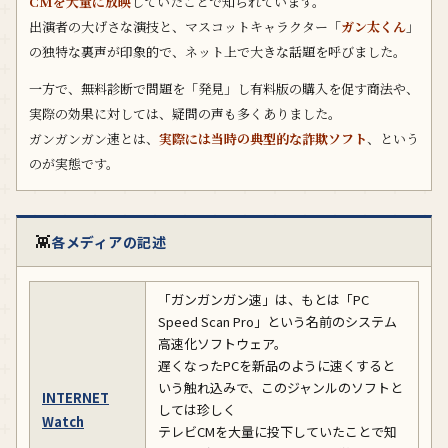
CMを大量に放映
していたことで知られています。
出演者の大げさな演技と、マスコットキャラクター「
ガン太くん
」
の独特な裏声が印象的で、ネット上で大きな話題を呼びました。
一方で、無料診断で問題を「発見」し有料版の購入を促す商法や、
実際の効果に対しては、疑問の声も多くありました。
ガンガンガン速とは、
実際には当時の典型的な詐欺ソフト
、という
のが実態です。
👾
各メディアの記述
「ガンガンガン速」は、もとは「PC
Speed Scan Pro」という名前のシステム
高速化ソフトウェア。
遅くなったPCを新品のように速くすると
いう触れ込みで、このジャンルのソフトと
INTERNET
しては珍しく
Watch
テレビCMを大量に投下していたことで知