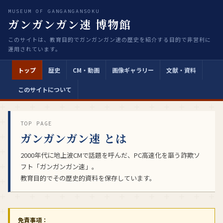
MUSEUM OF GANGANGANSOKU
ガンガンガン速 博物館
このサイトは、教育目的でガンガンガン速の歴史を紹介する目的で非営利に
運用されています。
トップ
歴史
CM・動画
画像ギャラリー
文献・資料
このサイトについて
TOP PAGE
ガンガンガン速 とは
2000年代に地上波CMで話題を呼んだ、PC高速化を謳う詐欺ソ
フト「ガンガンガン速」。
教育目的でその歴史的資料を保存しています。
免責事項：